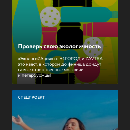
Проверь свою экологичность
«ЭкологиZAция» от +1ГОРОД и ZAVTRA —
это квест, в котором до финиша дойдут
самые ответственные москвичи
и петербуржцы!
СПЕЦПРОЕКТ