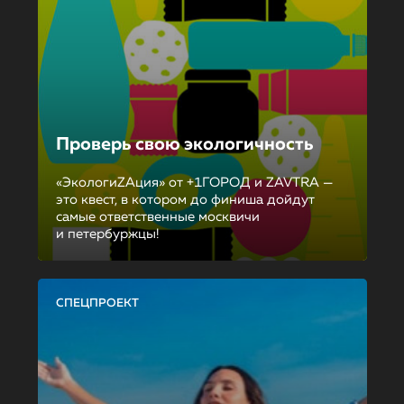
Проверь свою экологичность
«ЭкологиZAция» от +1ГОРОД и ZAVTRA —
это квест, в котором до финиша дойдут
самые ответственные москвичи
и петербуржцы!
СПЕЦПРОЕКТ