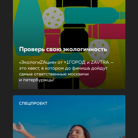
Проверь свою экологичность
«ЭкологиZAция» от +1ГОРОД и ZAVTRA —
это квест, в котором до финиша дойдут
самые ответственные москвичи
и петербуржцы!
СПЕЦПРОЕКТ