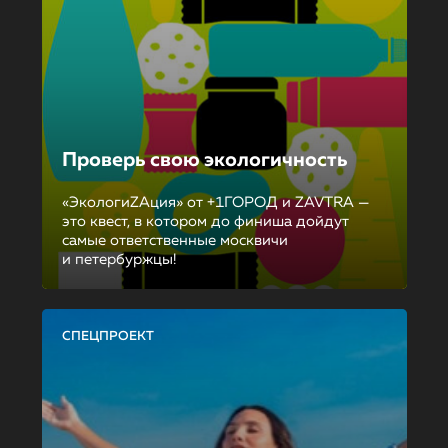
Проверь свою экологичность
«ЭкологиZAция» от +1ГОРОД и ZAVTRA —
это квест, в котором до финиша дойдут
самые ответственные москвичи
и петербуржцы!
СПЕЦПРОЕКТ