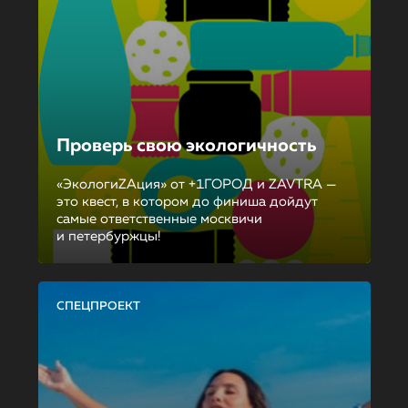
Проверь свою экологичность
«ЭкологиZAция» от +1ГОРОД и ZAVTRA —
это квест, в котором до финиша дойдут
самые ответственные москвичи
и петербуржцы!
СПЕЦПРОЕКТ