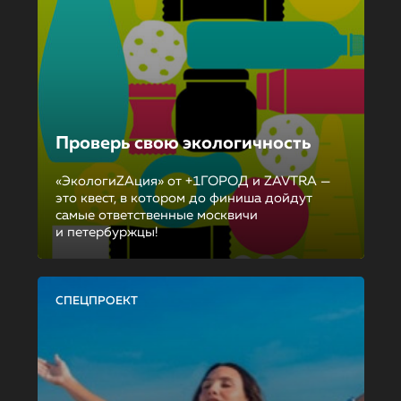
Проверь свою экологичность
«ЭкологиZAция» от +1ГОРОД и ZAVTRA —
это квест, в котором до финиша дойдут
самые ответственные москвичи
и петербуржцы!
СПЕЦПРОЕКТ