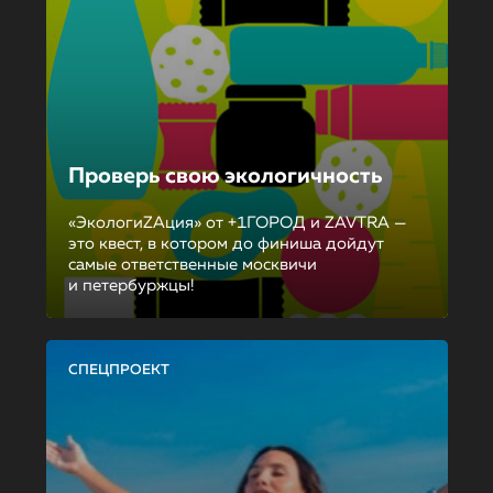
Проверь свою экологичность
«ЭкологиZAция» от +1ГОРОД и ZAVTRA —
это квест, в котором до финиша дойдут
самые ответственные москвичи
и петербуржцы!
СПЕЦПРОЕКТ