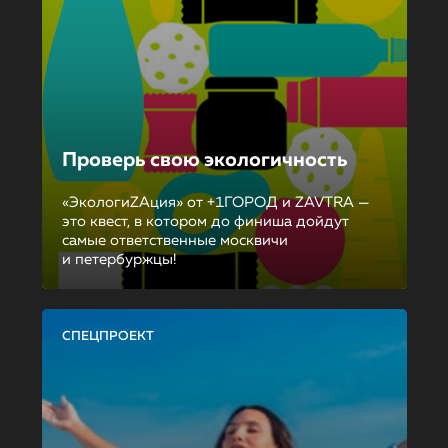
Проверь свою экологичность
«ЭкологиZAция» от +1ГОРОД и ZAVTRA —
это квест, в котором до финиша дойдут
самые ответственные москвичи
и петербуржцы!
СПЕЦПРОЕКТ