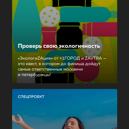
Проверь свою экологичность
«ЭкологиZAция» от +1ГОРОД и ZAVTRA —
это квест, в котором до финиша дойдут
самые ответственные москвичи
и петербуржцы!
СПЕЦПРОЕКТ