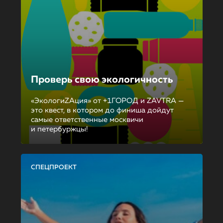
Проверь свою экологичность
«ЭкологиZAция» от +1ГОРОД и ZAVTRA —
это квест, в котором до финиша дойдут
самые ответственные москвичи
и петербуржцы!
СПЕЦПРОЕКТ