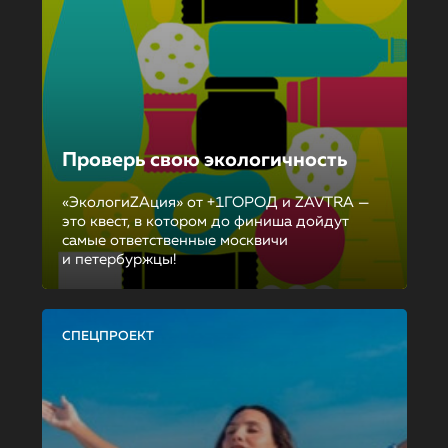
Проверь свою экологичность
«ЭкологиZAция» от +1ГОРОД и ZAVTRA —
это квест, в котором до финиша дойдут
самые ответственные москвичи
и петербуржцы!
СПЕЦПРОЕКТ