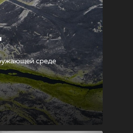
т
кружающей среде