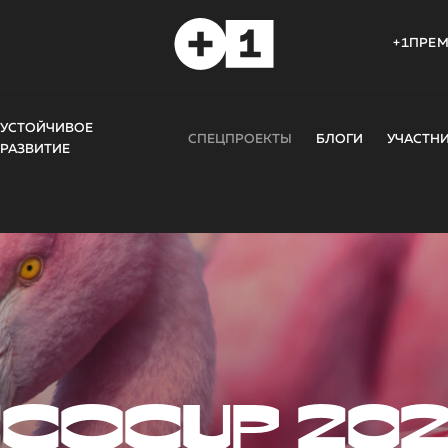
+1ПРЕ
УСТОЙЧИВОЕ
СПЕЦПРОЕКТЫ
БЛОГИ
УЧАСТН
РАЗВИТИЕ
COCUP 20