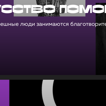
усство помо
пешные люди занимаются благотворит