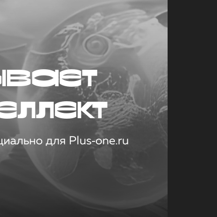
ывает
еллект
иально для Plus‑one.ru