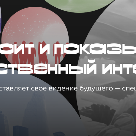
рит и показ
ственный инт
тавляет свое видение будущего — спец