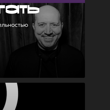
гать
ельностью