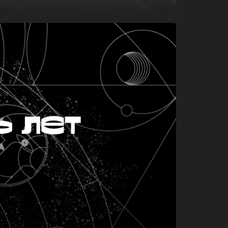
ь лет