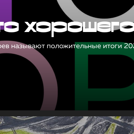
то хорошег
оев называют положительные итоги 20