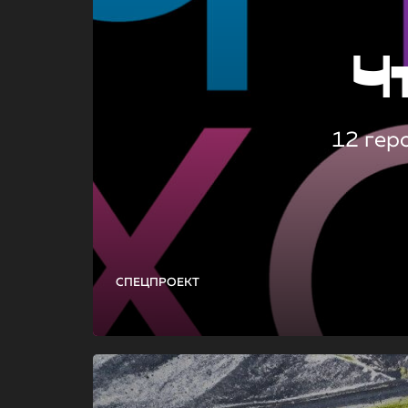
Ч
12 гер
СПЕЦПРОЕКТ