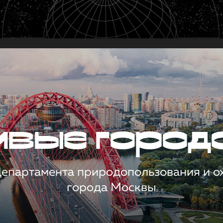
чивые город
 Департамента природопользования и 
города Москвы