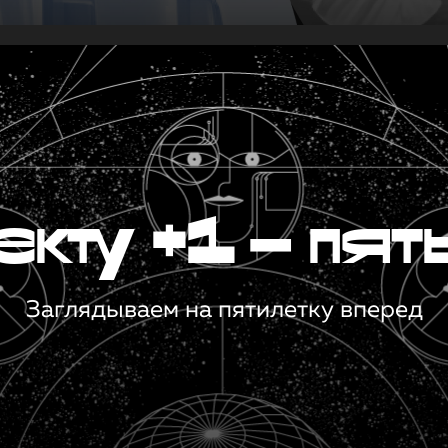
кту +1 — пят
Заглядываем на пятилетку вперед