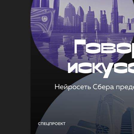
Гово
искус
Нейросеть Сбера предс
СПЕЦПРОЕКТ