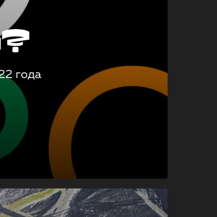
о?
22 года