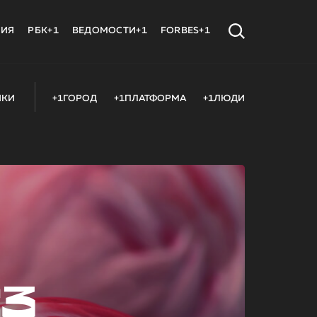
МИЯ
РБК+1
ВЕДОМОСТИ+1
FORBES+1
ИКИ
+1ГОРОД
+1ПЛАТФОРМА
+1ЛЮДИ
23