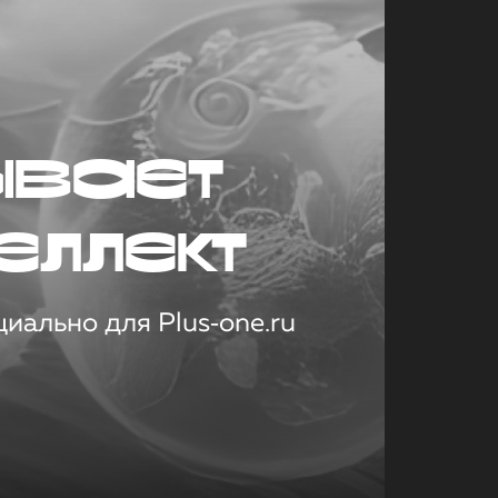
ывает
еллект
иально для Plus‑one.ru