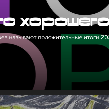
то хорошег
оев называют положительные итоги 20