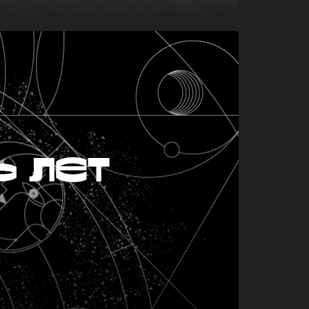
ь лет