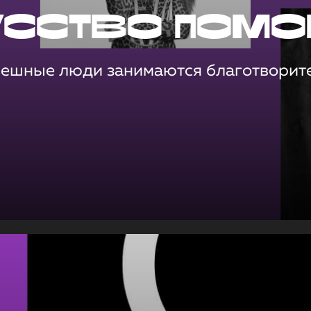
усство помо
пешные люди занимаются благотворит