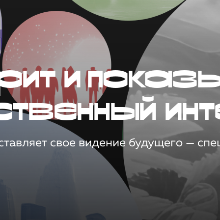
рит и показ
ственный инт
тавляет свое видение будущего — спец