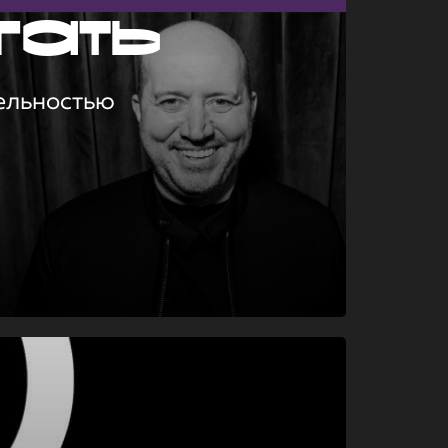
гать
ельностью