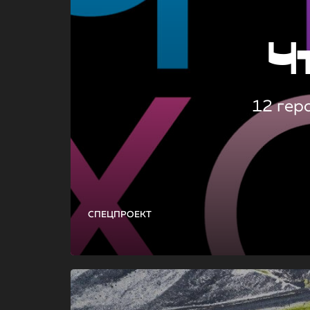
Ч
12 гер
СПЕЦПРОЕКТ