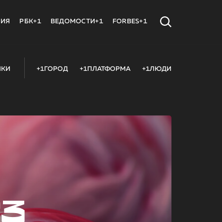
МИЯ
РБК+1
ВЕДОМОСТИ+1
FORBES+1
ИКИ
+1ГОРОД
+1ПЛАТФОРМА
+1ЛЮДИ
23