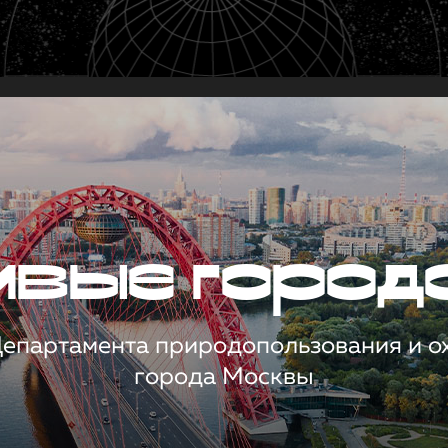
чивые город
 Департамента природопользования и 
города Москвы