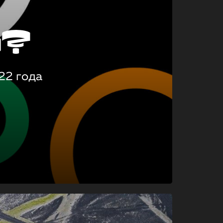
о?
22 года