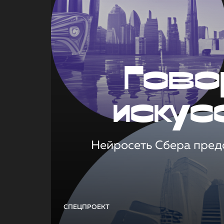
Гово
искус
Нейросеть Сбера предс
СПЕЦПРОЕКТ