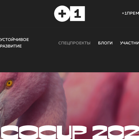
+1ПРЕ
УСТОЙЧИВОЕ
СПЕЦПРОЕКТЫ
БЛОГИ
УЧАСТН
РАЗВИТИЕ
COCUP 20