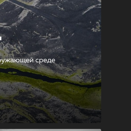
т
кружающей среде