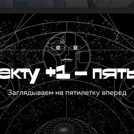
кту +1 — пят
Заглядываем на пятилетку вперед