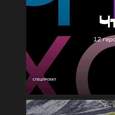
Ч
12 гер
СПЕЦПРОЕКТ