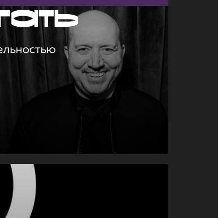
гать
ельностью