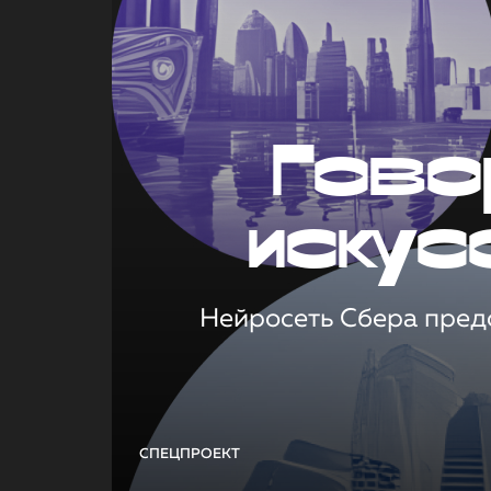
Гово
искус
Нейросеть Сбера предс
СПЕЦПРОЕКТ