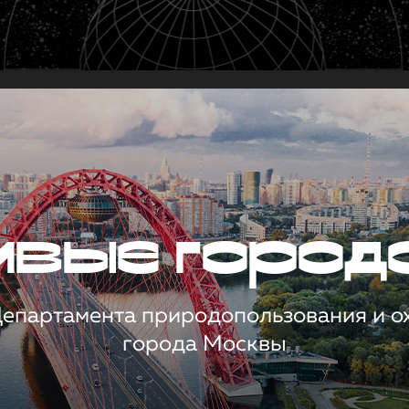
чивые город
 Департамента природопользования и 
города Москвы