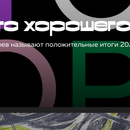
то хорошег
оев называют положительные итоги 20