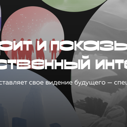
рит и показ
ственный инт
тавляет свое видение будущего — спец