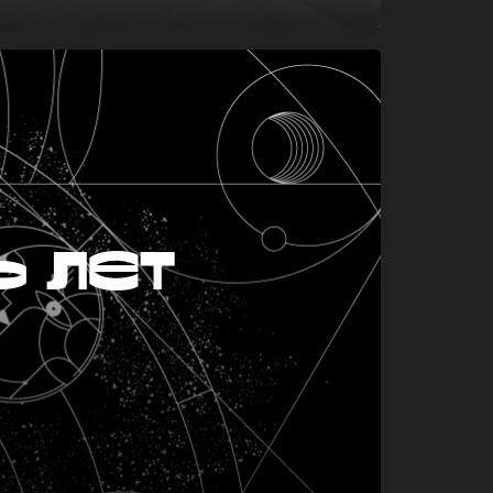
ь лет