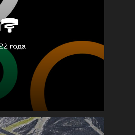
о?
22 года