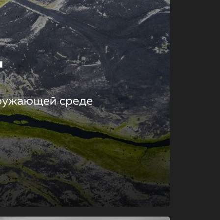
т
кружающей среде