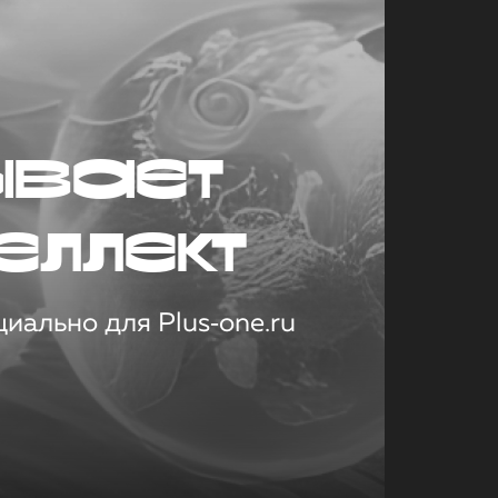
ывает
еллект
иально для Plus‑one.ru