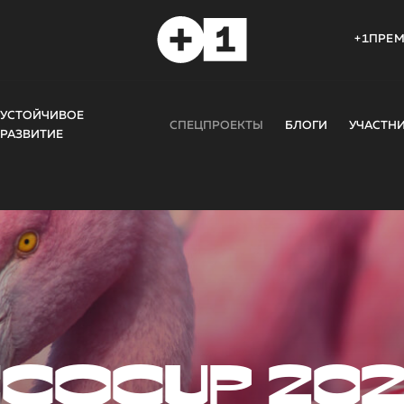
+1ПРЕ
УСТОЙЧИВОЕ
СПЕЦПРОЕКТЫ
БЛОГИ
УЧАСТН
РАЗВИТИЕ
COCUP 20