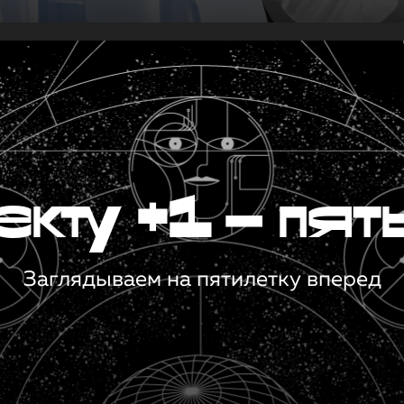
кту +1 — пят
Заглядываем на пятилетку вперед