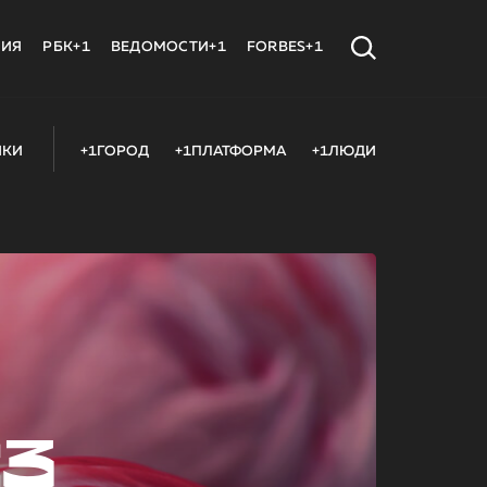
МИЯ
РБК+1
ВЕДОМОСТИ+1
FORBES+1
ИКИ
+1ГОРОД
+1ПЛАТФОРМА
+1ЛЮДИ
23