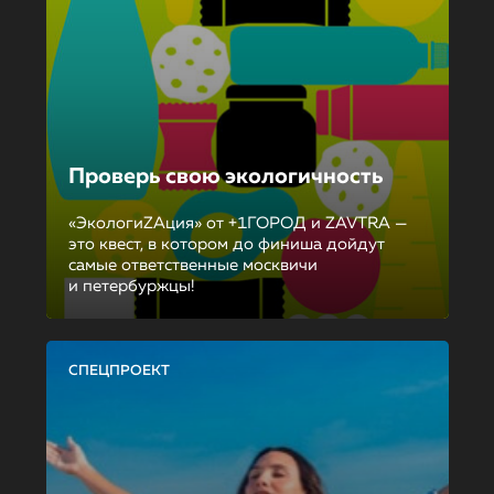
Проверь свою экологичность
«ЭкологиZAция» от +1ГОРОД и ZAVTRA —
это квест, в котором до финиша дойдут
самые ответственные москвичи
и петербуржцы!
СПЕЦПРОЕКТ