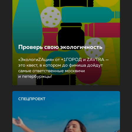
Проверь свою экологичность
«ЭкологиZAция» от +1ГОРОД и ZAVTRA —
это квест, в котором до финиша дойдут
самые ответственные москвичи
и петербуржцы!
СПЕЦПРОЕКТ