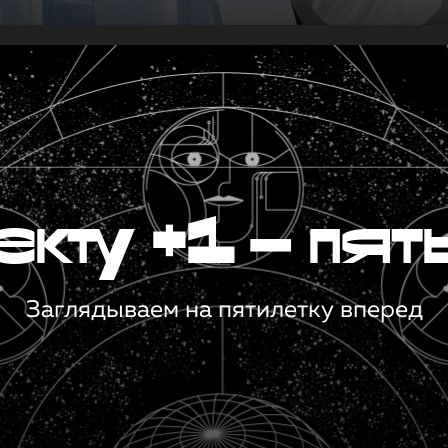
кту +1 — пят
Заглядываем на пятилетку вперед