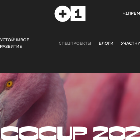
+1ПРЕ
УСТОЙЧИВОЕ
СПЕЦПРОЕКТЫ
БЛОГИ
УЧАСТН
РАЗВИТИЕ
COCUP 20