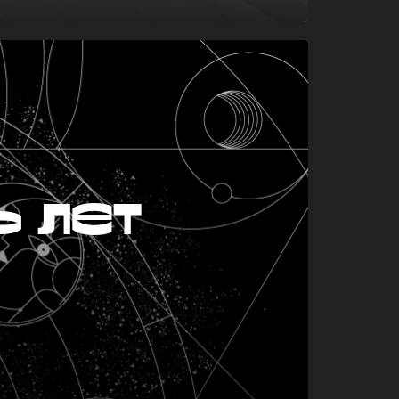
ь лет