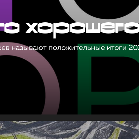
то хорошег
оев называют положительные итоги 20