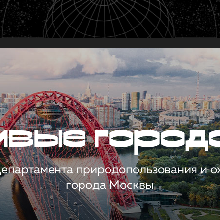
чивые город
 Департамента природопользования и 
города Москвы