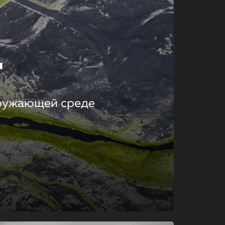
т
кружающей среде