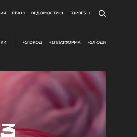
МИЯ
РБК+1
ВЕДОМОСТИ+1
FORBES+1
ИКИ
+1ГОРОД
+1ПЛАТФОРМА
+1ЛЮДИ
23