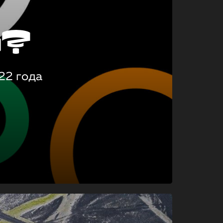
о?
22 года