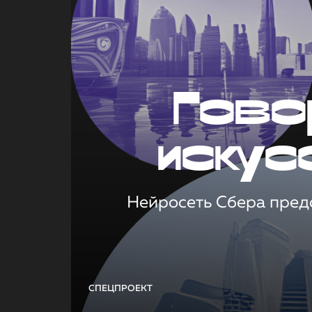
Гово
искус
Нейросеть Сбера предс
СПЕЦПРОЕКТ