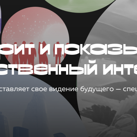
рит и показ
ственный инт
тавляет свое видение будущего — спец