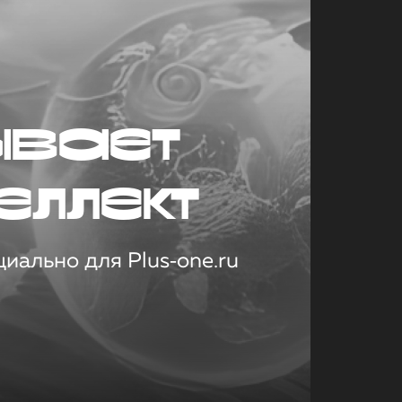
ывает
еллект
иально для Plus‑one.ru