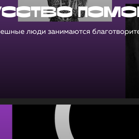
усство помо
пешные люди занимаются благотворит