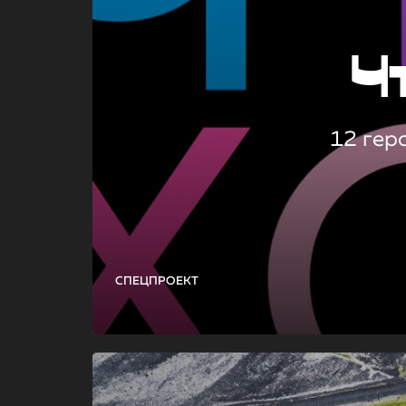
Ч
12 гер
СПЕЦПРОЕКТ