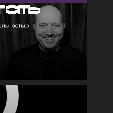
гать
ельностью