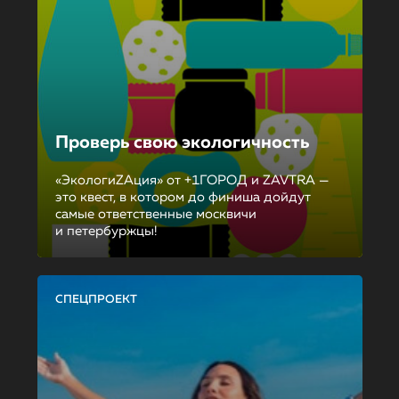
Проверь свою экологичность
«ЭкологиZAция» от +1ГОРОД и ZAVTRA —
это квест, в котором до финиша дойдут
самые ответственные москвичи
и петербуржцы!
СПЕЦПРОЕКТ