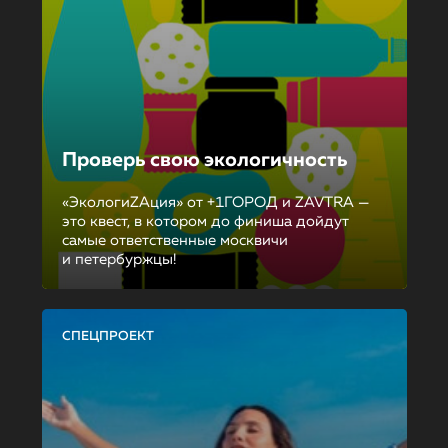
Проверь свою экологичность
«ЭкологиZAция» от +1ГОРОД и ZAVTRA —
это квест, в котором до финиша дойдут
самые ответственные москвичи
и петербуржцы!
СПЕЦПРОЕКТ