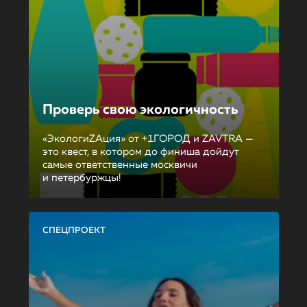
Проверь свою экологичность
«ЭкологиZAция» от +1ГОРОД и ZAVTRA —
это квест, в котором до финиша дойдут
самые ответственные москвичи
и петербуржцы!
СПЕЦПРОЕКТ