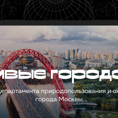
чивые город
 Департамента природопользования и 
города Москвы