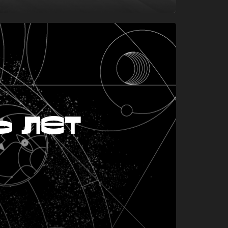
ь лет