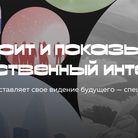
рит и показ
ственный инт
тавляет свое видение будущего — спец