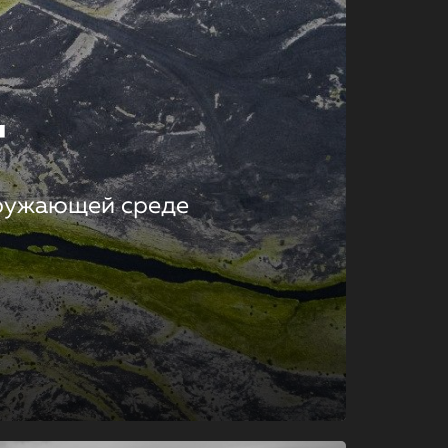
т
кружающей среде