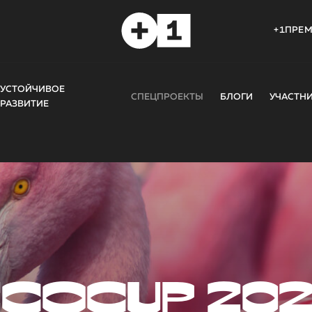
+1ПРЕ
УСТОЙЧИВОЕ
СПЕЦПРОЕКТЫ
БЛОГИ
УЧАСТН
РАЗВИТИЕ
COCUP 20