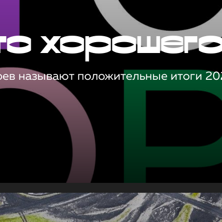
то хорошег
оев называют положительные итоги 20