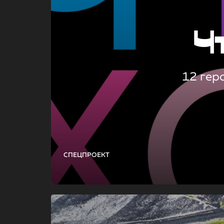
Ч
12 гер
СПЕЦПРОЕКТ