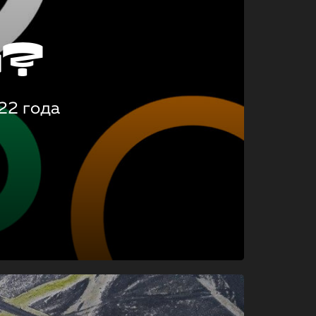
о?
22 года