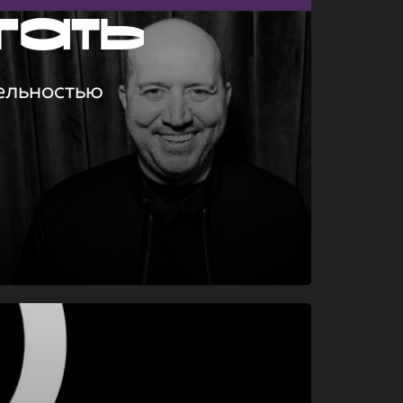
гать
ельностью