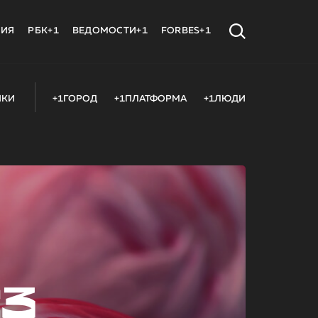
МИЯ
РБК+1
ВЕДОМОСТИ+1
FORBES+1
ИКИ
+1ГОРОД
+1ПЛАТФОРМА
+1ЛЮДИ
23