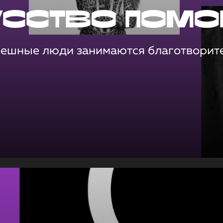
усство помо
пешные люди занимаются благотворит