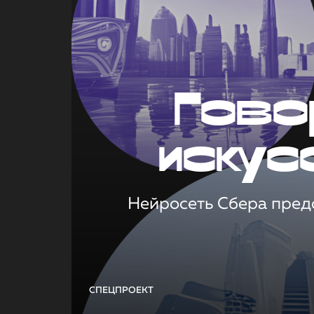
Гово
искус
Нейросеть Сбера предс
СПЕЦПРОЕКТ