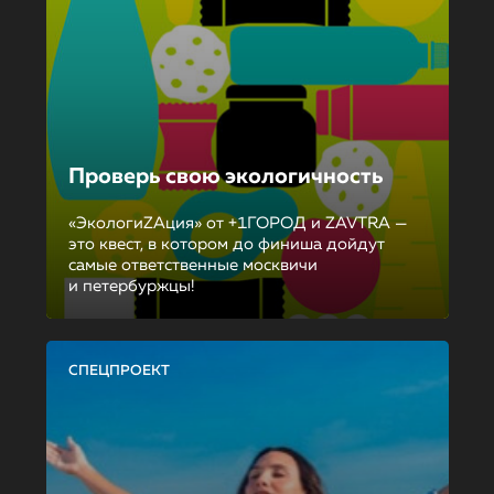
Проверь свою экологичность
«ЭкологиZAция» от +1ГОРОД и ZAVTRA —
это квест, в котором до финиша дойдут
самые ответственные москвичи
и петербуржцы!
СПЕЦПРОЕКТ