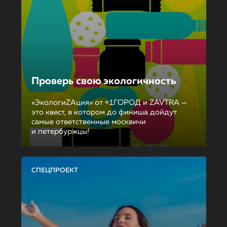
Проверь свою экологичность
«ЭкологиZAция» от +1ГОРОД и ZAVTRA —
это квест, в котором до финиша дойдут
самые ответственные москвичи
и петербуржцы!
СПЕЦПРОЕКТ