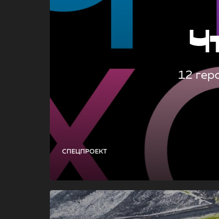
Ч
12 гер
СПЕЦПРОЕКТ