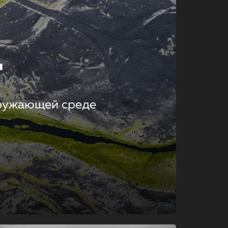
т
кружающей среде