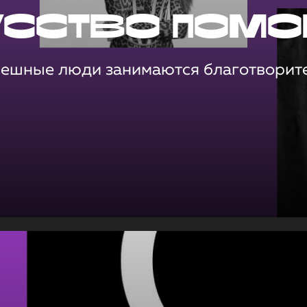
усство помо
пешные люди занимаются благотворит