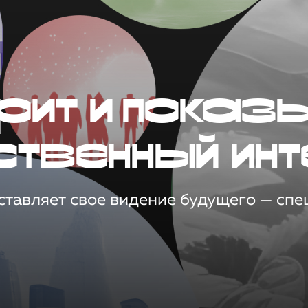
рит и показ
ственный инт
тавляет свое видение будущего — спец