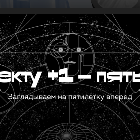
кту +1 — пят
Заглядываем на пятилетку вперед