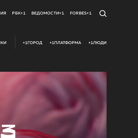
МИЯ
РБК+1
ВЕДОМОСТИ+1
FORBES+1
ИКИ
+1ГОРОД
+1ПЛАТФОРМА
+1ЛЮДИ
23