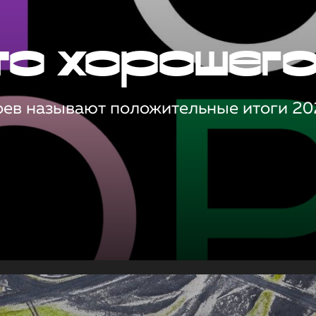
то хорошег
оев называют положительные итоги 20