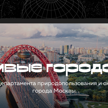
чивые город
 Департамента природопользования и 
города Москвы