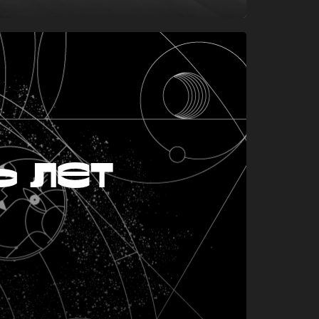
ь лет