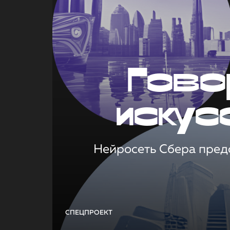
Гово
искус
Нейросеть Сбера предс
СПЕЦПРОЕКТ