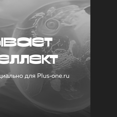
ывает
еллект
иально для Plus‑one.ru