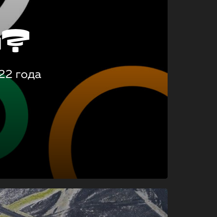
о?
22 года