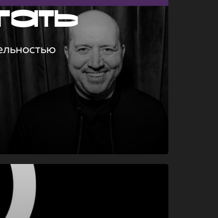
гать
ельностью