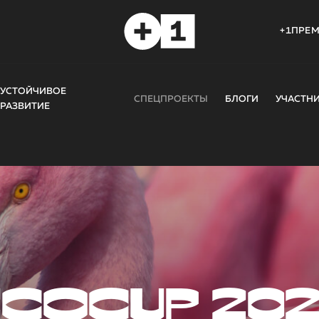
+1ПРЕ
УСТОЙЧИВОЕ
СПЕЦПРОЕКТЫ
БЛОГИ
УЧАСТН
РАЗВИТИЕ
COCUP 20