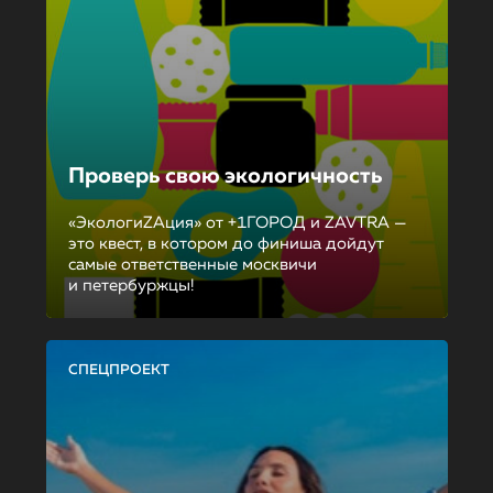
Проверь свою экологичность
«ЭкологиZAция» от +1ГОРОД и ZAVTRA —
это квест, в котором до финиша дойдут
самые ответственные москвичи
и петербуржцы!
СПЕЦПРОЕКТ