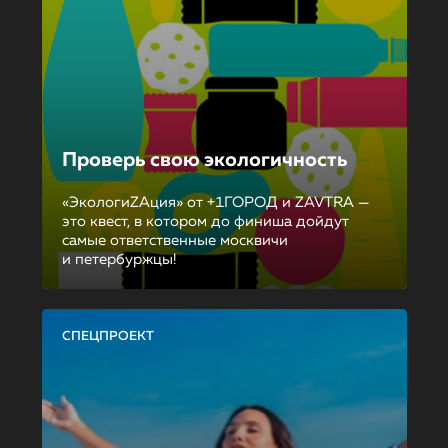
Проверь свою экологичность
«ЭкологиZAция» от +1ГОРОД и ZAVTRA —
это квест, в котором до финиша дойдут
самые ответственные москвичи
и петербуржцы!
СПЕЦПРОЕКТ