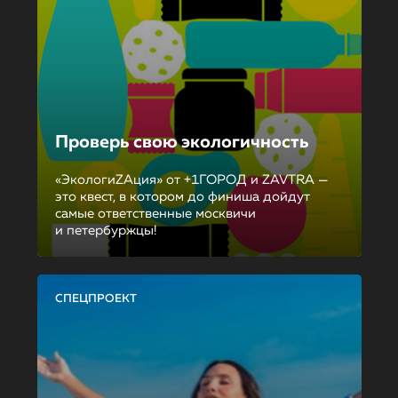
Проверь свою экологичность
«ЭкологиZAция» от +1ГОРОД и ZAVTRA —
это квест, в котором до финиша дойдут
самые ответственные москвичи
и петербуржцы!
СПЕЦПРОЕКТ