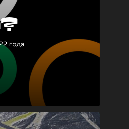
о?
22 года