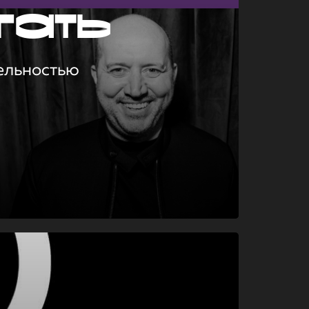
гать
ельностью