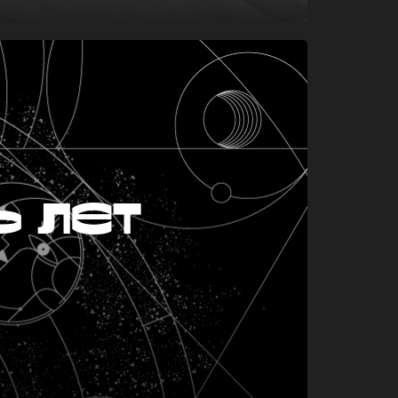
ь лет