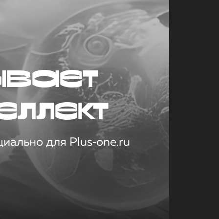
ывает
еллект
иально для Plus‑one.ru