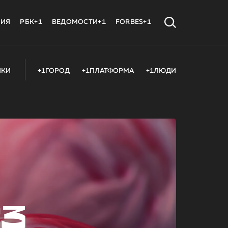
МИЯ
РБК+1
ВЕДОМОСТИ+1
FORBES+1
ИКИ
+1ГОРОД
+1ПЛАТФОРМА
+1ЛЮДИ
23