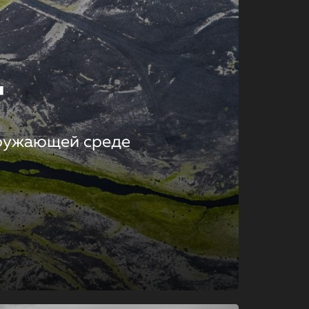
т
кружающей среде