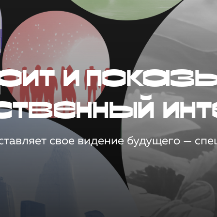
рит и показ
ственный инт
тавляет свое видение будущего — спец