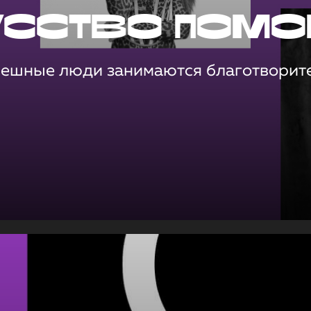
усство помо
пешные люди занимаются благотворит