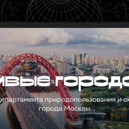
чивые город
 Департамента природопользования и 
города Москвы