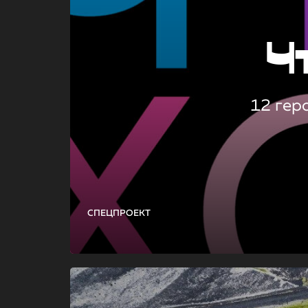
Ч
12 гер
СПЕЦПРОЕКТ