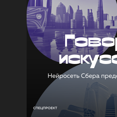
Гово
искус
Нейросеть Сбера предс
СПЕЦПРОЕКТ