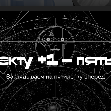
кту +1 — пят
Заглядываем на пятилетку вперед