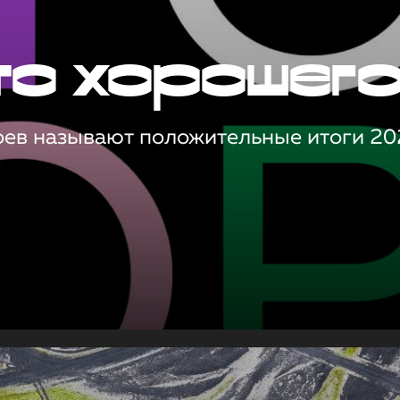
то хорошег
оев называют положительные итоги 20