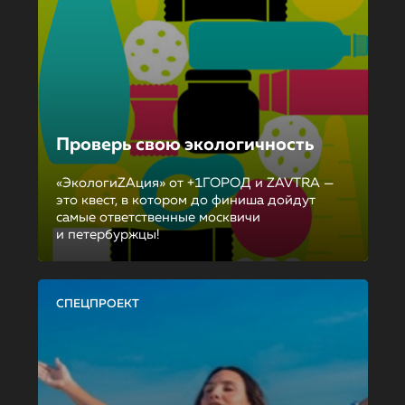
Проверь свою экологичность
«ЭкологиZAция» от +1ГОРОД и ZAVTRA —
это квест, в котором до финиша дойдут
самые ответственные москвичи
и петербуржцы!
СПЕЦПРОЕКТ