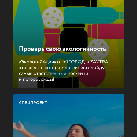
Проверь свою экологичность
«ЭкологиZAция» от +1ГОРОД и ZAVTRA —
это квест, в котором до финиша дойдут
самые ответственные москвичи
и петербуржцы!
СПЕЦПРОЕКТ