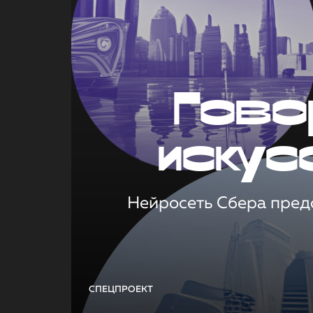
Гово
искус
Нейросеть Сбера предс
СПЕЦПРОЕКТ