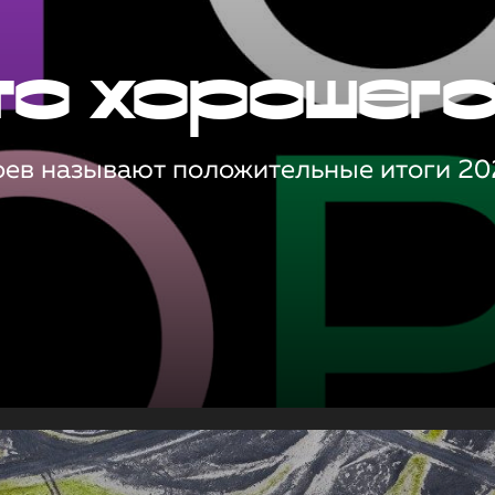
то хорошег
оев называют положительные итоги 20