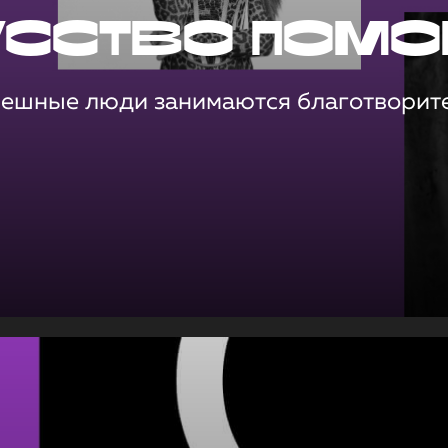
усство помо
пешные люди занимаются благотворит