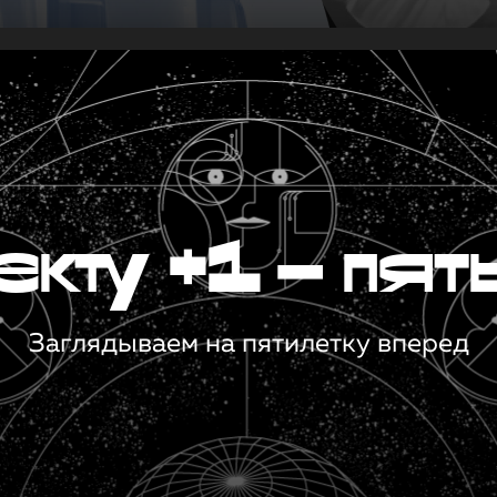
кту +1 — пят
Заглядываем на пятилетку вперед