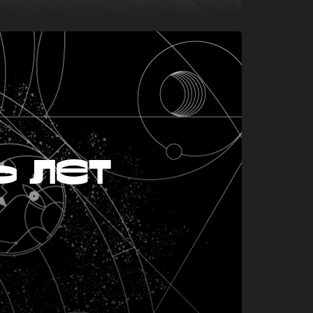
ь лет