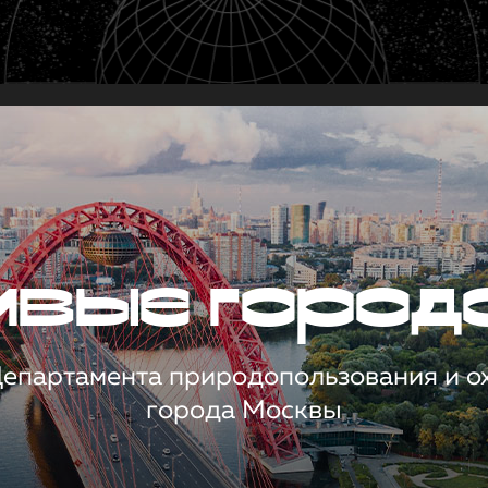
чивые город
 Департамента природопользования и 
города Москвы