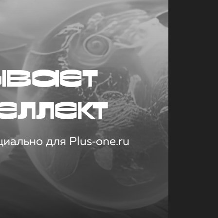
ывает
еллект
иально для Plus‑one.ru