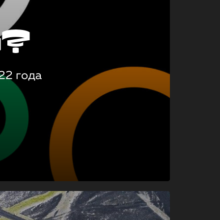
о?
22 года