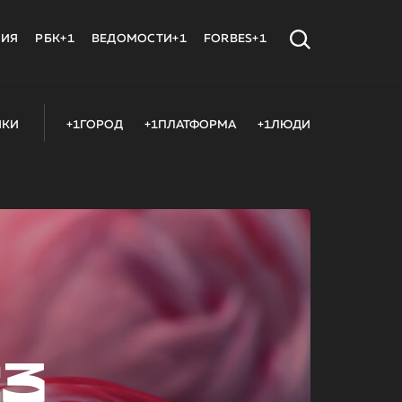
МИЯ
РБК+1
ВЕДОМОСТИ+1
FORBES+1
ИКИ
+1ГОРОД
+1ПЛАТФОРМА
+1ЛЮДИ
23