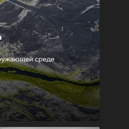
т
кружающей среде