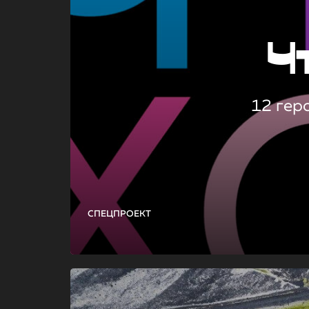
Ч
12 гер
СПЕЦПРОЕКТ