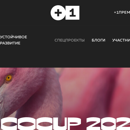
+1ПРЕ
УСТОЙЧИВОЕ
СПЕЦПРОЕКТЫ
БЛОГИ
УЧАСТН
РАЗВИТИЕ
COCUP 20