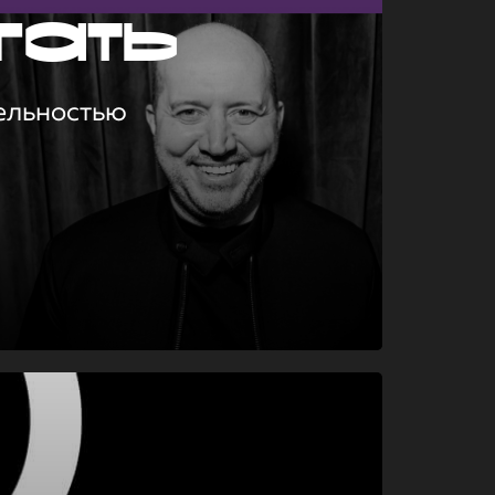
гать
ельностью