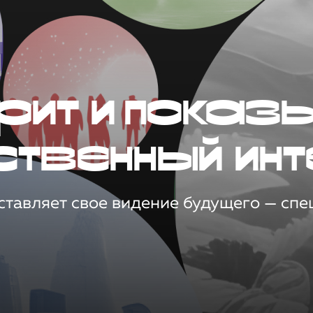
рит и показ
ственный инт
тавляет свое видение будущего — спец