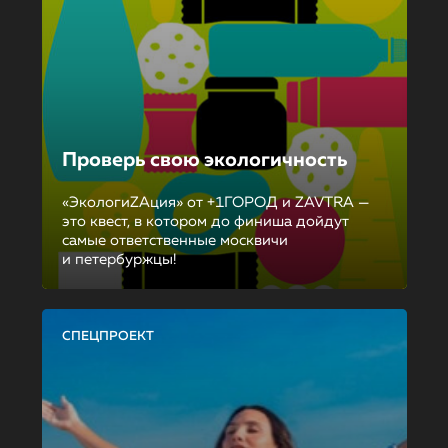
Проверь свою экологичность
«ЭкологиZAция» от +1ГОРОД и ZAVTRA —
это квест, в котором до финиша дойдут
самые ответственные москвичи
и петербуржцы!
СПЕЦПРОЕКТ