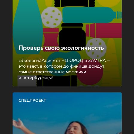
Проверь свою экологичность
«ЭкологиZAция» от +1ГОРОД и ZAVTRA —
это квест, в котором до финиша дойдут
самые ответственные москвичи
и петербуржцы!
СПЕЦПРОЕКТ