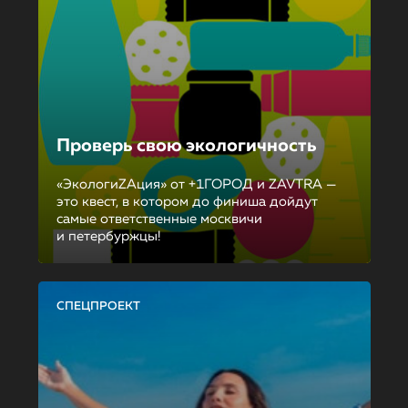
Проверь свою экологичность
«ЭкологиZAция» от +1ГОРОД и ZAVTRA —
это квест, в котором до финиша дойдут
самые ответственные москвичи
и петербуржцы!
СПЕЦПРОЕКТ