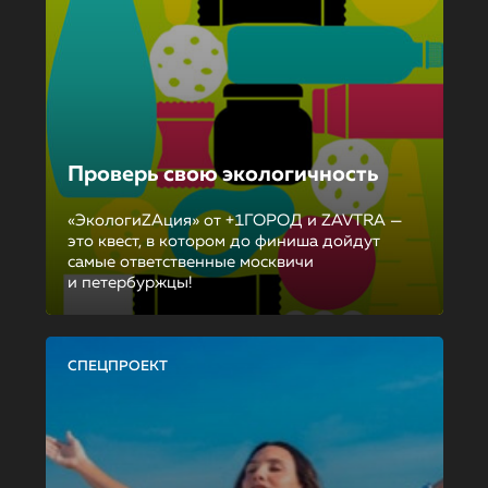
Проверь свою экологичность
«ЭкологиZAция» от +1ГОРОД и ZAVTRA —
это квест, в котором до финиша дойдут
самые ответственные москвичи
и петербуржцы!
СПЕЦПРОЕКТ