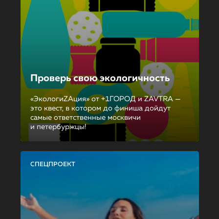
Проверь свою экологичность
«ЭкологиZAция» от +1ГОРОД и ZAVTRA —
это квест, в котором до финиша дойдут
самые ответственные москвичи
и петербуржцы!
СПЕЦПРОЕКТ