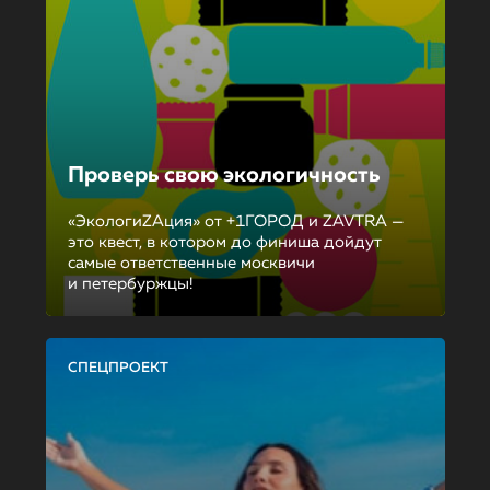
Проверь свою экологичность
«ЭкологиZAция» от +1ГОРОД и ZAVTRA —
это квест, в котором до финиша дойдут
самые ответственные москвичи
и петербуржцы!
СПЕЦПРОЕКТ