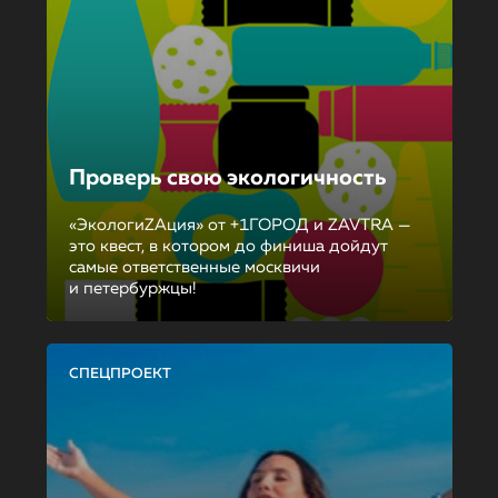
Проверь свою экологичность
«ЭкологиZAция» от +1ГОРОД и ZAVTRA —
это квест, в котором до финиша дойдут
самые ответственные москвичи
и петербуржцы!
СПЕЦПРОЕКТ