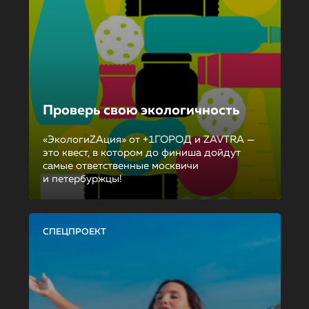
Проверь свою экологичность
«ЭкологиZAция» от +1ГОРОД и ZAVTRA —
это квест, в котором до финиша дойдут
самые ответственные москвичи
и петербуржцы!
СПЕЦПРОЕКТ