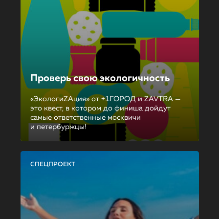
Проверь свою экологичность
«ЭкологиZAция» от +1ГОРОД и ZAVTRA —
это квест, в котором до финиша дойдут
самые ответственные москвичи
и петербуржцы!
СПЕЦПРОЕКТ