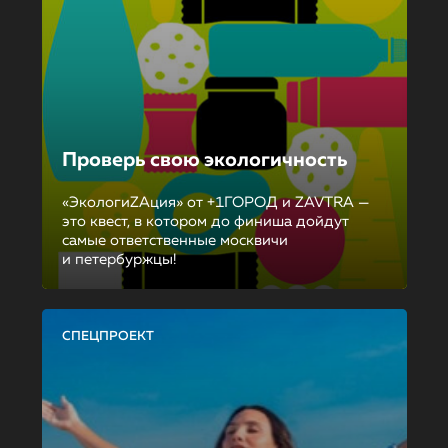
Проверь свою экологичность
«ЭкологиZAция» от +1ГОРОД и ZAVTRA —
это квест, в котором до финиша дойдут
самые ответственные москвичи
и петербуржцы!
СПЕЦПРОЕКТ