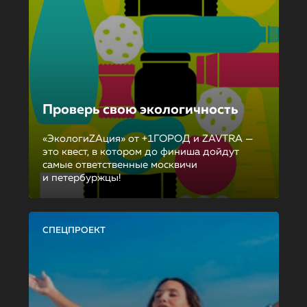
Проверь свою экологичность
«ЭкологиZAция» от +1ГОРОД и ZAVTRA —
это квест, в котором до финиша дойдут
самые ответственные москвичи
и петербуржцы!
СПЕЦПРОЕКТ