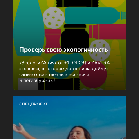
Проверь свою экологичность
«ЭкологиZAция» от +1ГОРОД и ZAVTRA —
это квест, в котором до финиша дойдут
самые ответственные москвичи
и петербуржцы!
СПЕЦПРОЕКТ