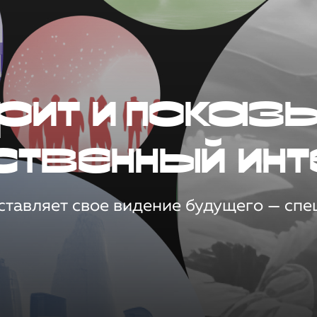
рит и показ
ственный инт
тавляет свое видение будущего — спец