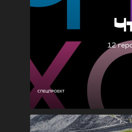
Ч
12 гер
СПЕЦПРОЕКТ