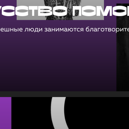
усство помо
пешные люди занимаются благотворит