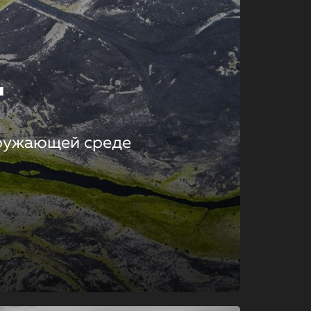
т
кружающей среде