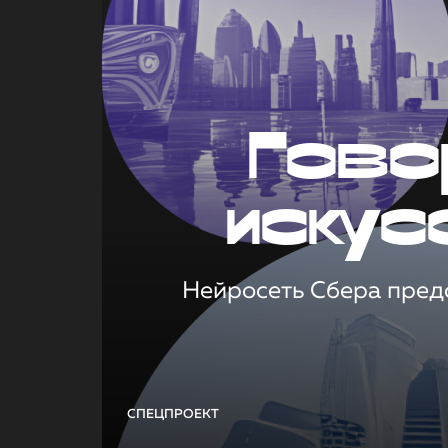
Гово
искус
Нейросеть Сбера предс
СПЕЦПРОЕКТ