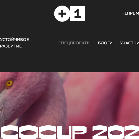
+1ПРЕ
УСТОЙЧИВОЕ
СПЕЦПРОЕКТЫ
БЛОГИ
УЧАСТН
РАЗВИТИЕ
COCUP 20