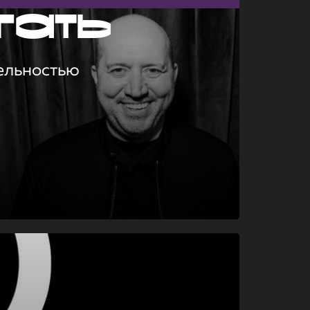
гать
ельностью