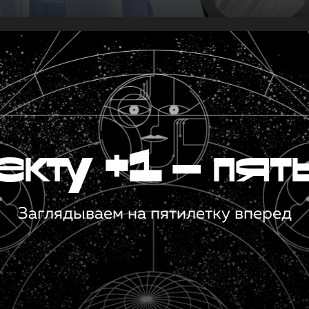
кту +1 — пят
Заглядываем на пятилетку вперед