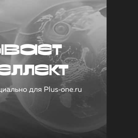
ывает
еллект
иально для Plus‑one.ru