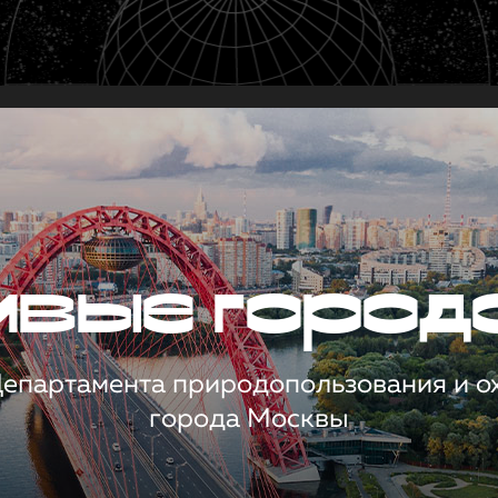
чивые город
 Департамента природопользования и 
города Москвы