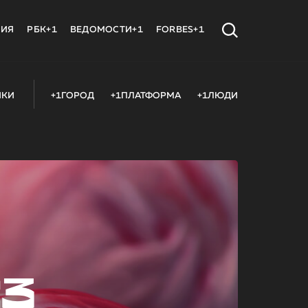
МИЯ
РБК+1
ВЕДОМОСТИ+1
FORBES+1
ИКИ
+1ГОРОД
+1ПЛАТФОРМА
+1ЛЮДИ
23