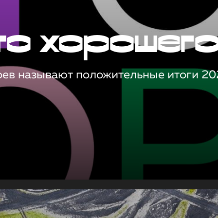
то хорошег
оев называют положительные итоги 20