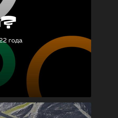
о?
22 года