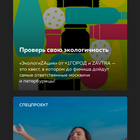
Проверь свою экологичность
«ЭкологиZAция» от +1ГОРОД и ZAVTRA —
это квест, в котором до финиша дойдут
самые ответственные москвичи
и петербуржцы!
СПЕЦПРОЕКТ