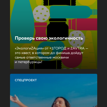
Проверь свою экологичность
«ЭкологиZAция» от +1ГОРОД и ZAVTRA —
это квест, в котором до финиша дойдут
самые ответственные москвичи
и петербуржцы!
СПЕЦПРОЕКТ