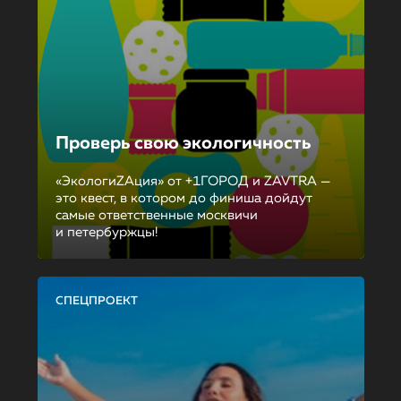
Проверь свою экологичность
«ЭкологиZAция» от +1ГОРОД и ZAVTRA —
это квест, в котором до финиша дойдут
самые ответственные москвичи
и петербуржцы!
СПЕЦПРОЕКТ