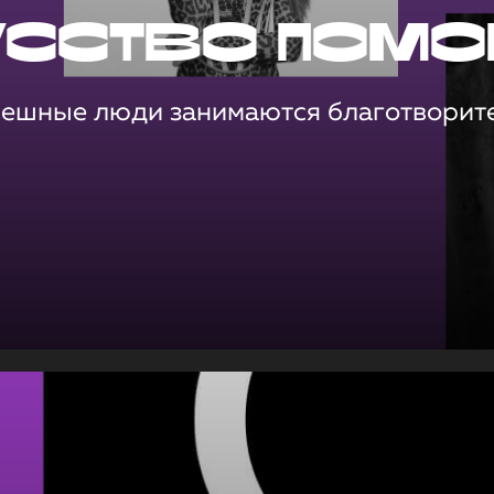
усство помо
пешные люди занимаются благотворит