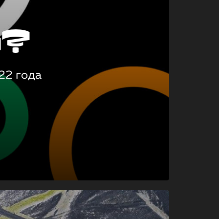
о?
22 года