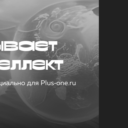
ывает
еллект
иально для Plus‑one.ru