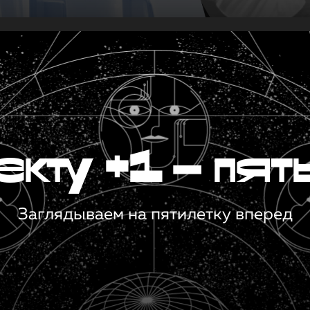
кту +1 — пят
Заглядываем на пятилетку вперед