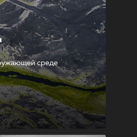
т
кружающей среде