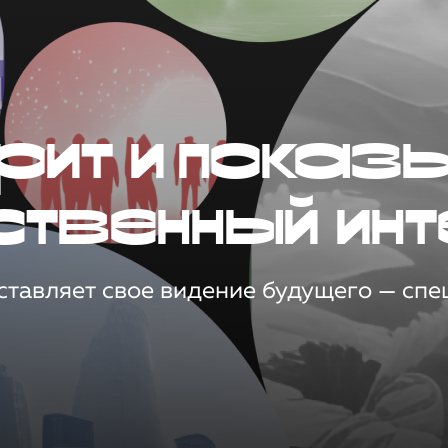
рит и показ
ственный инт
тавляет свое видение будущего — спец