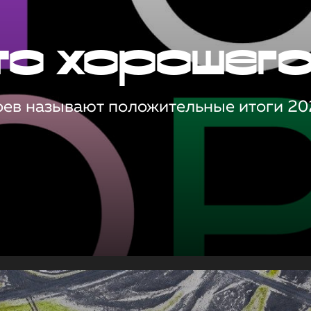
то хорошег
оев называют положительные итоги 20