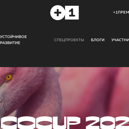
+1ПРЕ
УСТОЙЧИВОЕ
СПЕЦПРОЕКТЫ
БЛОГИ
УЧАСТН
РАЗВИТИЕ
COCUP 20