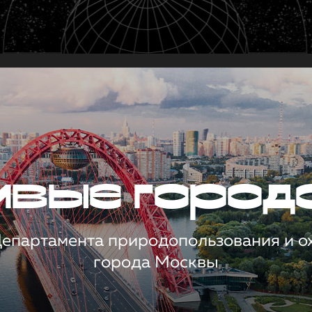
чивые город
 Департамента природопользования и 
города Москвы