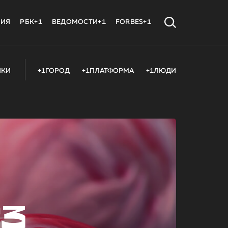
МИЯ
РБК+1
ВЕДОМОСТИ+1
FORBES+1
ИКИ
+1ГОРОД
+1ПЛАТФОРМА
+1ЛЮДИ
23