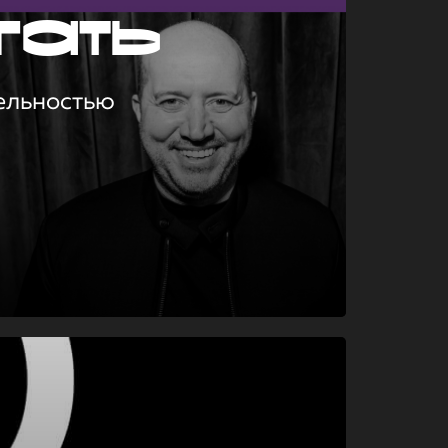
гать
ельностью