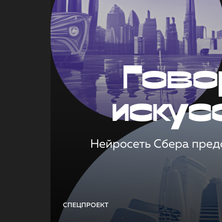
Гово
искус
Нейросеть Сбера предс
СПЕЦПРОЕКТ