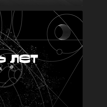
ь лет