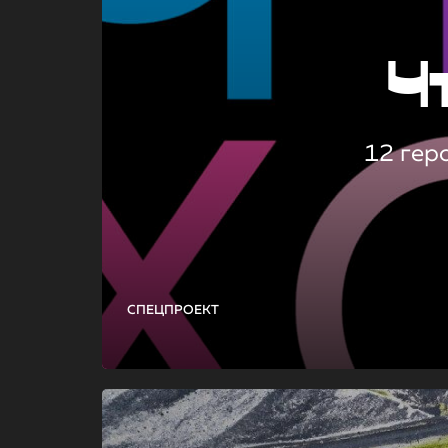
Ч
12 гер
СПЕЦПРОЕКТ