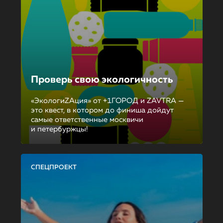
Проверь свою экологичность
«ЭкологиZAция» от +1ГОРОД и ZAVTRA —
это квест, в котором до финиша дойдут
самые ответственные москвичи
и петербуржцы!
СПЕЦПРОЕКТ