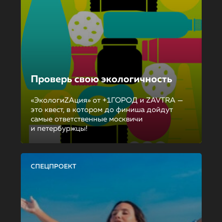
Проверь свою экологичность
«ЭкологиZAция» от +1ГОРОД и ZAVTRA —
это квест, в котором до финиша дойдут
самые ответственные москвичи
и петербуржцы!
СПЕЦПРОЕКТ